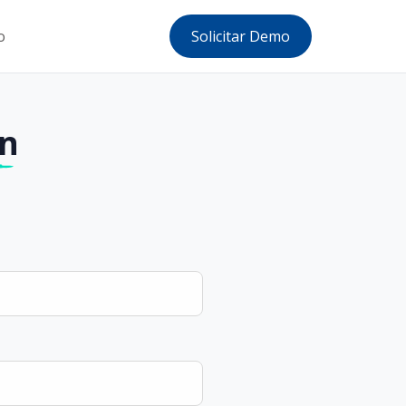
o
Solicitar Demo
n