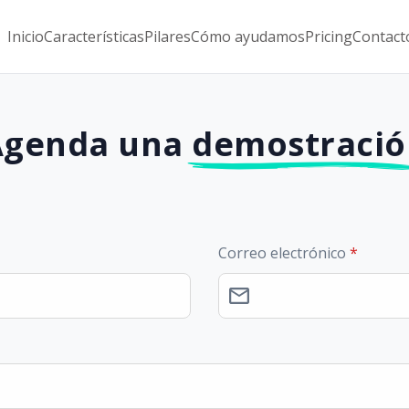
Inicio
Características
Pilares
Cómo ayudamos
Pricing
Contact
Agenda una
demostració
Correo electrónico
*